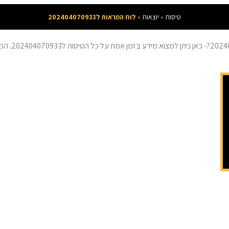
טיסות
»
יוצאות
»
לוח המראות ל202404070933