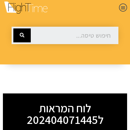
לוח המראות
ל202404071445