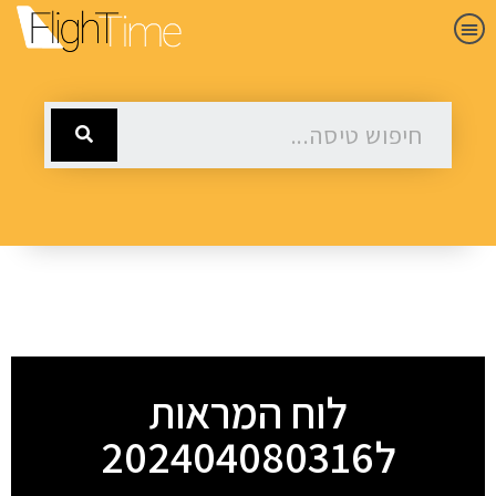
לוח המראות
ל202404080316