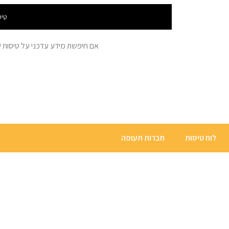
טיס
אם חיפשת מידע עדכני על טיסות שיוצאות ל202404090200 – – הגעת למקום הנכון. כאן ניתן למצוא מידע על טי
לוח טיסות
חברות תעופה