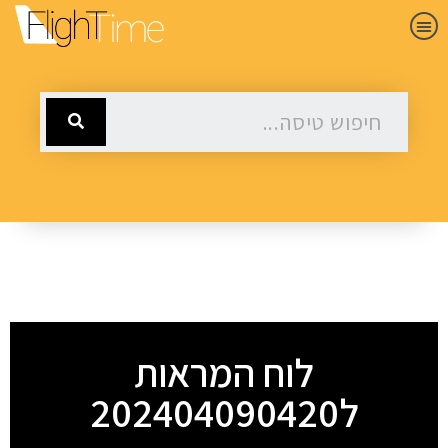
לוח המראות
ל202404090420