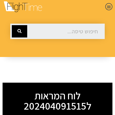
לוח המראות
ל202404091515