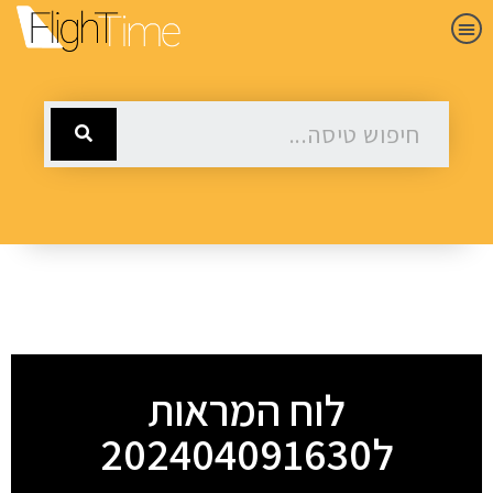
לוח המראות
ל202404091630