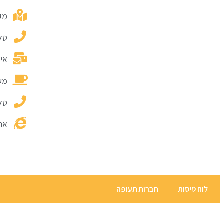
מקו
טל
אין
משר
טל
אתר אינ
לוח טיסות
חברות תעופה