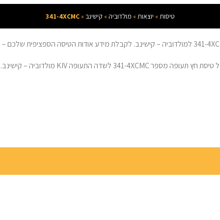
טיסות
»
יוצאות
»
מולדוביה
»
קישינב
»
341-4XCMC
K מולדוביה – קישינב. המידע מתעדכן מספר פעמים בשעה.