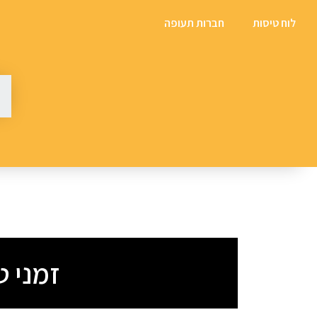
לוח טיסות
חברות תעופה
זמני טיסה 3414XCMC –