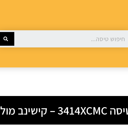
 קישינב מולדוביה