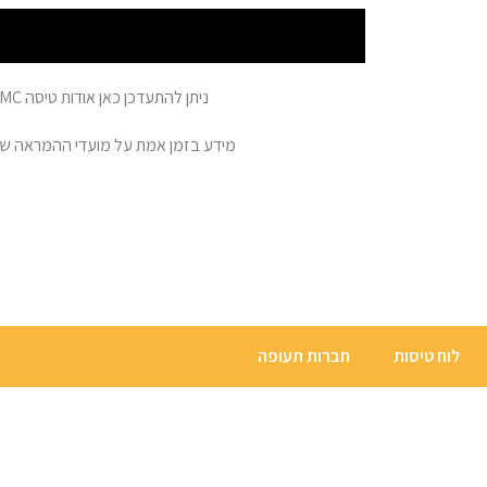
ניתן להתעדכן כאן אודות טיסה 341-4XCMC למולדוביה – קישינב. לקבלת מידע אודות הטיסה הספציפית שלכם – יש לבחור את תאריך ושעת הטיסה.
מידע בזמן אמת על מועדי ההמראה של טיסת חץ תעופה מספר 341-4XCMC לשדה התעופה IV
לוח טיסות
חברות תעופה