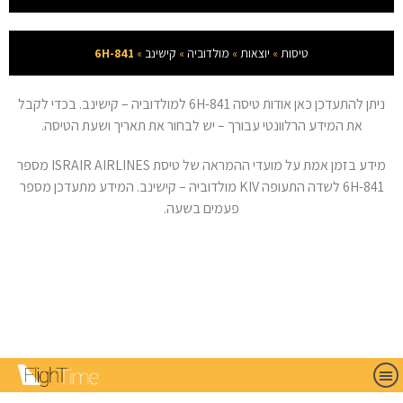
טיסות
»
יוצאות
»
מולדוביה
»
קישינב
»
6H-841
ניתן להתעדכן כאן אודות טיסה 6H-841 למולדוביה – קישינב. בכדי לקבל
את המידע הרלוונטי עבורך – יש לבחור את תאריך ושעת הטיסה.
מידע בזמן אמת על מועדי ההמראה של טיסת ISRAIR AIRLINES מספר
6H-841 לשדה התעופה KIV מולדוביה – קישינב. המידע מתעדכן מספר
פעמים בשעה.