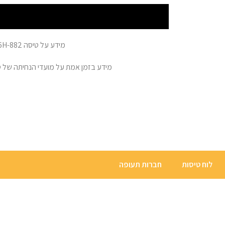
מידע על טיסה 6H-882 מגיאורגיה – בטומי. לקבלת מידע אודות הטיסה הספציפית שלכם – יש לבחור את תאריך ושעת הטיסה.
מידע בזמן אמת על מועדי הנחיתה של טיסת ISRAIR AIRLINES מספר 6H-882 משדה התעופה BUS גיאורגיה – בטומי. המידע מתעדכן מ
לוח טיסות
חברות תעופה