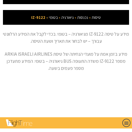
טיסות
»
נכנסות
»
גיאורגיה
»
בטומי
»
IZ-9122
מידע על טיסה IZ-9122 מגיאורגיה – בטומי. בכדי לקבל את המידע הרלוונטי
עבורך – יש לבחור את תאריך ושעת הטיסה.
מידע בזמן אמת על מועדי הנחיתה של טיסת ARKIA ISRAELI AIRLINES
מספר IZ-9122 משדה התעופה BUS גיאורגיה – בטומי. המידע מתעדכן
מספר פעמים בשעה.