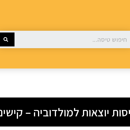
סות יוצאות למולדוביה – קישינ